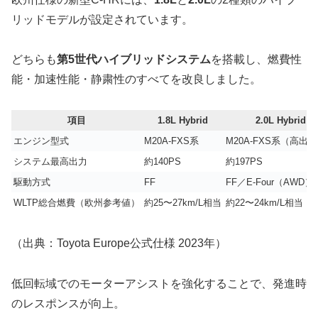
リッドモデルが設定されています。
どちらも
第5世代ハイブリッドシステム
を搭載し、燃費性
能・加速性能・静粛性のすべてを改良しました。
項目
1.8L Hybrid
2.0L Hybrid
エンジン型式
M20A-FXS系
M20A-FXS系（高出
システム最高出力
約140PS
約197PS
駆動方式
FF
FF／E-Four（AWD）
WLTP総合燃費（欧州参考値）
約25〜27km/L相当
約22〜24km/L相当
（出典：Toyota Europe公式仕様 2023年）
低回転域でのモーターアシストを強化することで、発進時
のレスポンスが向上。