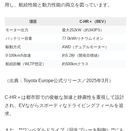
用し、航続性能と動力性能の両立を図っています。
項目
C-HR＋（BEV）
モーター出力
最大252kW（約343PS）
バッテリー容量
77.0kWhリチウムイオン
駆動方式
AWD（デュアルモーター）
0-100km/h加速
約5.2秒（開発目標値）
航続距離（WLTP想定）
約500kmクラス
（出典：Toyota Europe公式リリース／2025年3月）
C-HR＋は都市部での俊敏な加速と静粛性を重視して設計
され、EVながらスポーティなドライビングフィールを追
求。
また、**ワンペダルドライブ（回生ブレーキ制御）**にも