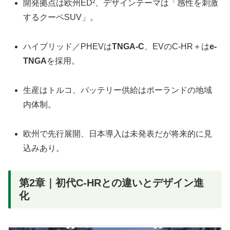
開発拠点は欧州ED²、デザインテーマは「感性を刺激
するクーペSUV」。
ハイブリッド／PHEVは
TNGA-C
、EVのC-HR＋は
e-
TNGA
を採用。
生産はトルコ、バッテリー供給はポーランドの地域
内体制。
欧州で先行展開、日本導入は未発表だが将来的に見
込みあり。
第2章｜初代C-HRとの違いとデザイン進
化