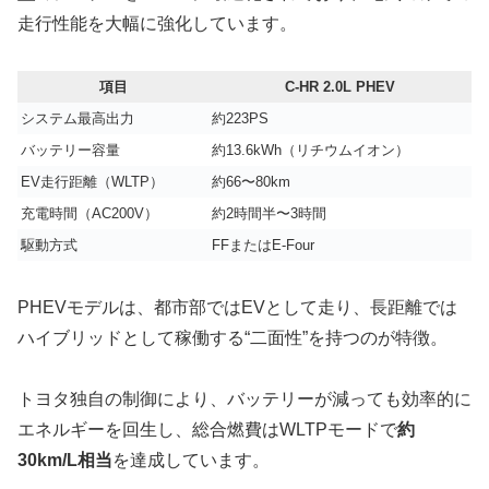
走行性能を大幅に強化しています。
項目
C-HR 2.0L PHEV
システム最高出力
約223PS
バッテリー容量
約13.6kWh（リチウムイオン）
EV走行距離（WLTP）
約66〜80km
充電時間（AC200V）
約2時間半〜3時間
駆動方式
FFまたはE-Four
PHEVモデルは、都市部ではEVとして走り、長距離では
ハイブリッドとして稼働する“二面性”を持つのが特徴。
トヨタ独自の制御により、バッテリーが減っても効率的に
エネルギーを回生し、総合燃費はWLTPモードで
約
30km/L相当
を達成しています。