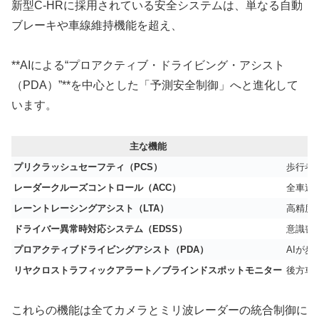
新型C-HRに採用されている安全システムは、単なる自動
ブレーキや車線維持機能を超え、
**AIによる“プロアクティブ・ドライビング・アシスト
（PDA）”**を中心とした「予測安全制御」へと進化して
います。
主な機能
プリクラッシュセーフティ（PCS）
歩行者
レーダークルーズコントロール（ACC）
全車速
レーントレーシングアシスト（LTA）
高精度
ドライバー異常時対応システム（EDSS）
意識喪
プロアクティブドライビングアシスト（PDA）
AIが
リヤクロストラフィックアラート／ブラインドスポットモニター
後方車
これらの機能は全てカメラとミリ波レーダーの統合制御に