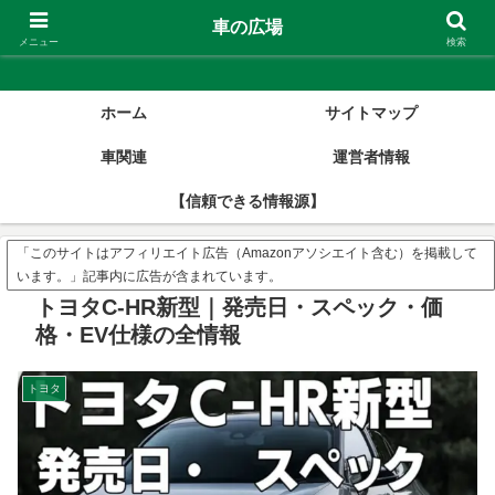
車の広場
車の広場
メニュー
検索
ホーム
サイトマップ
車関連
運営者情報
【信頼できる情報源】
「このサイトはアフィリエイト広告（Amazonアソシエイト含む）を掲載して
います。」記事内に広告が含まれています。
トヨタC-HR新型｜発売日・スペック・価
格・EV仕様の全情報
トヨタ