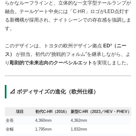
らかなルーフラインと、立体的な一文字型テールランプが
融合。テールゲート中央には「C-HR」ロゴがLED点灯す
る新機構が採用され、ナイトシーンでの存在感を強調しま
す。
このデザインは、トヨタの欧州デザイン拠点
ED²（ニー
ス）
が担当。初代の“挑戦的フォルム”を継承しながら、よ
り
彫刻的で未来志向のクーペシルエット
を実現しました。
📐 ボディサイズの進化（欧州仕様）
項目
初代C-HR（2016）
新型C-HR（2023／HEV・PHEV）
全長
4,360mm
4,362mm
全幅
1,795mm
1,832mm