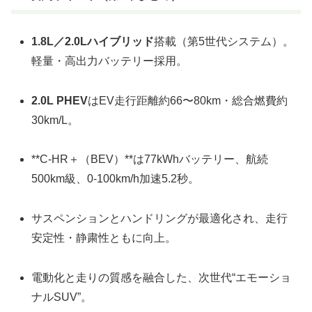
1.8L／2.0Lハイブリッド
搭載（第5世代システム）。
軽量・高出力バッテリー採用。
2.0L PHEV
はEV走行距離約66〜80km・総合燃費約
30km/L。
**C-HR＋（BEV）**は77kWhバッテリー、航続
500km級、0-100km/h加速5.2秒。
サスペンションとハンドリングが最適化され、走行
安定性・静粛性ともに向上。
電動化と走りの質感を融合した、次世代“エモーショ
ナルSUV”。