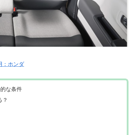
用：ホンダ
外的な条件
る？