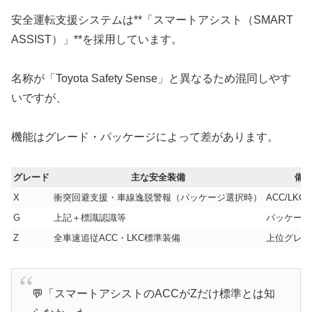
安全運転支援システムは**「スマートアシスト（SMART
ASSIST）」**を採用しています。
名称が「Toyota Safety Sense」と異なるため混同しやす
いですが、
機能はグレード・パッケージによって差があります。
グレード
主な安全装備
備
X
衝突回避支援・車線逸脱警報（パッケージ選択時）
ACC/LK
G
上記＋標識認識等
パッケージ
Z
全車速追従ACC・LKC標準装備
上位グレー
💬「スマートアシストのACCがZだけ標準とは知