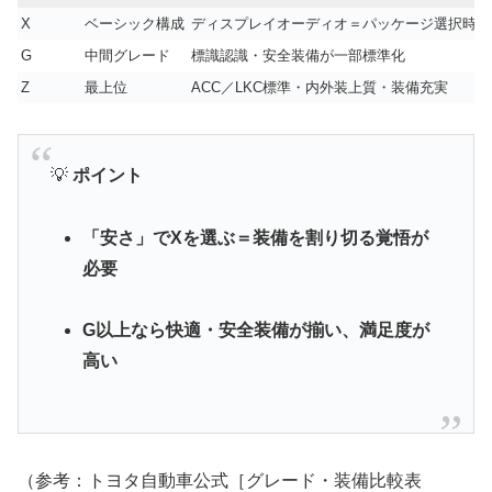
X
ベーシック構成
ディスプレイオーディオ＝パッケージ選択時の
G
中間グレード
標識認識・安全装備が一部標準化
Z
最上位
ACC／LKC標準・内外装上質・装備充実
💡
ポイント
「安さ」でXを選ぶ＝装備を割り切る覚悟が
必要
G以上なら快適・安全装備が揃い、満足度が
高い
（参考：トヨタ自動車公式［グレード・装備比較表