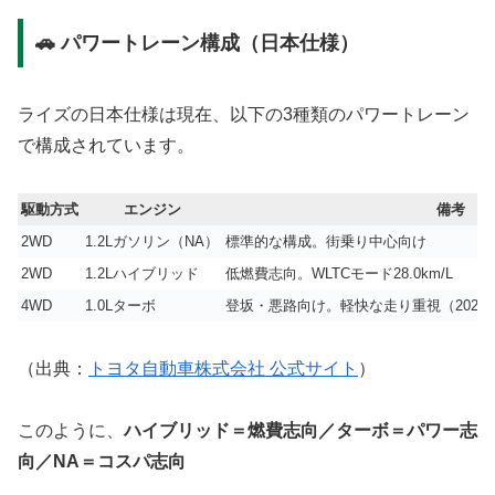
🚗 パワートレーン構成（日本仕様）
ライズの日本仕様は現在、以下の3種類のパワートレーン
で構成されています。
駆動方式
エンジン
備考
2WD
1.2Lガソリン（NA）
標準的な構成。街乗り中心向け
2WD
1.2Lハイブリッド
低燃費志向。WLTCモード28.0km/L
4WD
1.0Lターボ
登坂・悪路向け。軽快な走り重視（2021
（出典：
トヨタ自動車株式会社 公式サイト
）
このように、
ハイブリッド＝燃費志向／ターボ＝パワー志
向／NA＝コスパ志向