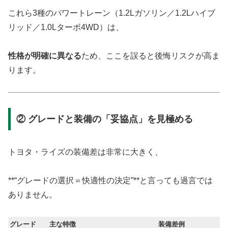
これら3種のパワートレーン（1.2Lガソリン／1.2Lハイブ
リッド／1.0Lターボ4WD）は、
性格が明確に異なる
ため、ここを誤ると後悔リスクが高ま
ります。
② グレードと装備の「妥協点」を見極める
トヨタ・ライズの装備差は非常に大きく、
**“グレードの選択＝快適性の決定”**と言っても過言では
ありません。
グレード
主な特徴
装備差例