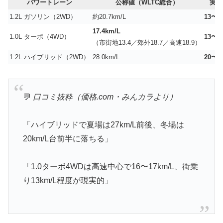
パワートレーン
公称値（WLTC総合）
実燃
1.2L ガソリン（2WD）
約20.7km/L
13〜1
17.4km/L
1.0L ターボ（4WD）
13〜1
（市街地13.4／郊外18.7／高速18.9）
1.2L ハイブリッド（2WD）
28.0km/L
20〜
💬
口コミ抜粋（価格.com・みんカラより）
「ハイブリッドで夏場は27km/L前後、冬場は
20km/L台前半に落ちる」
「1.0ターボ4WDは高速中心で16〜17km/L、街乗
り13km/L程度が現実的」