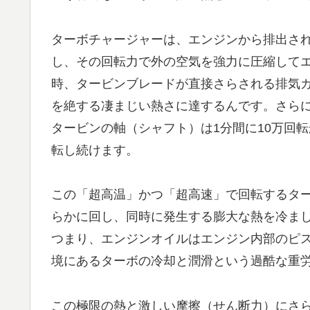
ターボチャージャーは、エンジンから排出さ
し、その回転力で外の空気を強力に圧縮して
時、タービンブレードが直接さらされる排気ガス
を絶する凄まじい熱さに達するんです。さら
タービンの軸（シャフト）は1分間に10万回
転し続けます。
この「超高温」かつ「超高速」で回転するタ
らかに回し、同時に発生する膨大な熱を冷ま
つまり、エンジンオイルはエンジン内部のピ
境にあるターボの冷却と潤滑という過酷な重
この極限の熱と激しい摩擦（せん断力）にさ