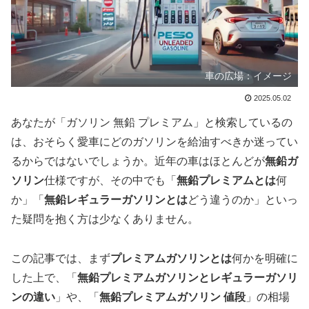
車の広場：イメージ
2025.05.02
あなたが「ガソリン 無鉛 プレミアム」と検索しているの
は、おそらく愛車にどのガソリンを給油すべきか迷ってい
るからではないでしょうか。近年の車はほとんどが
無鉛ガ
ソリン
仕様ですが、その中でも「
無鉛プレミアムとは
何
か」「
無鉛レギュラーガソリンとは
どう違うのか」といっ
た疑問を抱く方は少なくありません。
この記事では、まず
プレミアムガソリンとは
何かを明確に
した上で、「
無鉛プレミアムガソリンとレギュラーガソリ
ンの違い
」や、「
無鉛プレミアムガソリン 値段
」の相場