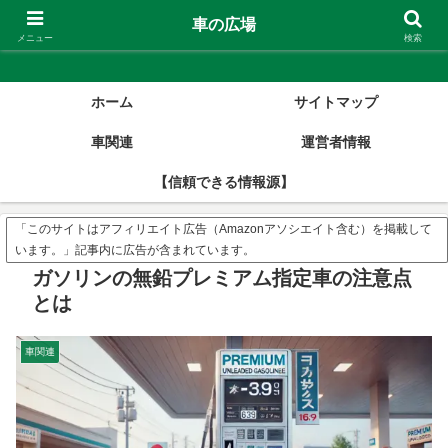
車の広場
車の広場
メニュー
検索
ホーム
サイトマップ
車関連
運営者情報
【信頼できる情報源】
「このサイトはアフィリエイト広告（Amazonアソシエイト含む）を掲載して
います。」記事内に広告が含まれています。
ガソリンの無鉛プレミアム指定車の注意点
とは
車関連